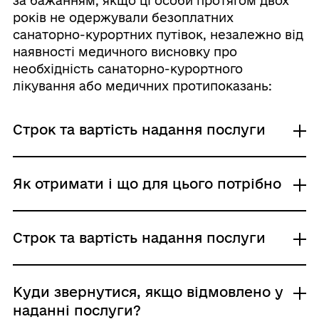
за бажанням, якщо ці особи протягом двох
років не одержували безоплатних
санаторно-курортних путівок, незалежно від
наявності медичного висновку про
необхідність санаторно-курортного
лікування або медичних протипоказань:
Строк та вартість надання послуги
Звичайне надання
Як отримати і що для цього потрібно
Адміністративний збір: Безоплатне надання /
0 UAH /
Строк надання:
Де отримати
Строк та вартість надання послуги
Один раз на два роки з дня звернення
Структурні підрозділи з питань соціального
із заявою про виділення путівки або
захисту населення районних, районних у м.
виплату компенсації за бажанням,
Києві держадміністрацій, виконавчих органів
Звичайне надання
Куди звернутися, якщо відмовлено у
сільських, селищних, міських, районних у
якщо ці особи протягом двох років не
Адміністративний збір: Безоплатне надання /
наданні послуги?