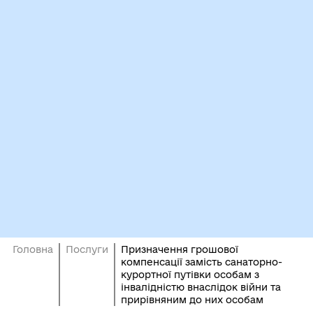
Головна
Послуги
Призначення грошової
компенсації замість санаторно-
курортної путівки особам з
інвалідністю внаслідок війни та
прирівняним до них особам