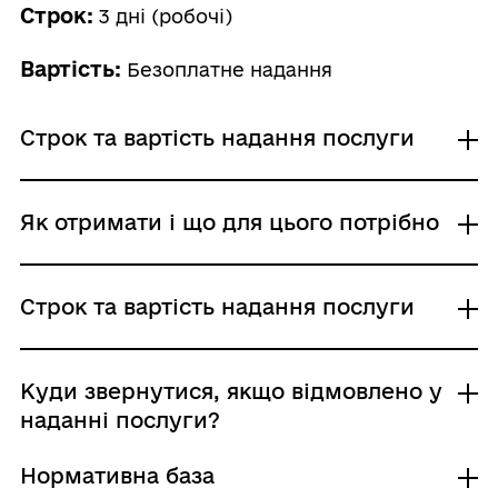
Строк:
3 дні (робочі)
Вартість:
Безоплатне надання
Строк та вартість надання послуги
Звичайне надання
Як отримати і що для цього потрібно
Адміністративний збір: Безоплатне надання /
0 UAH /
Строк надання: 3 дні (робочі)
Де отримати
Строк та вартість надання послуги
Виконавчі органи сільських, селищних,
міських рад
Звичайне надання
Куди звернутися, якщо відмовлено у
Хто і як може подати заяву:
Адміністративний збір: Безоплатне надання /
наданні послуги?
представник заявника: письмово; поштою
0 UAH /
(рекомендованим листом), особисто
Строк надання: 3 дні (робочі)
Нормативна база
заявник: письмово; поштою