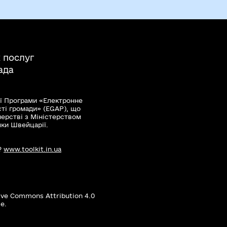
 послуг
ада
ї Програми «Електронне
сті громади» (EGAP), що
нерстві з Міністерством
мки Швейцарії.
?
www.toolkit.in.ua
ive Commons Attribution 4.0
е.