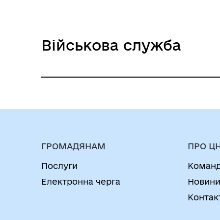
Військова служба
Видача довідки про склад сім'ї
ГРОМАДЯНАМ
ПРО Ц
Послуги
Коман
Електронна черга
Новин
Контак