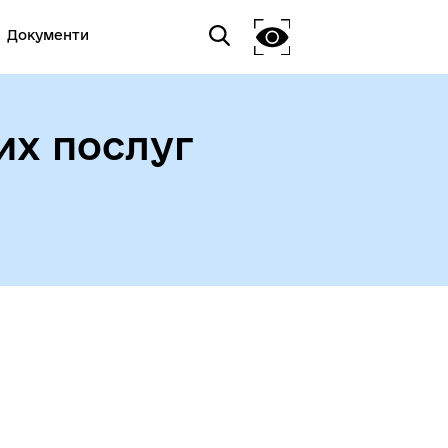
Документи
их послуг
а