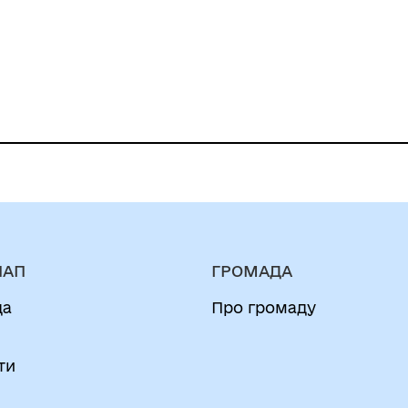
 призовника
НАП
ГРОМАДА
да
Про громаду
и
ти