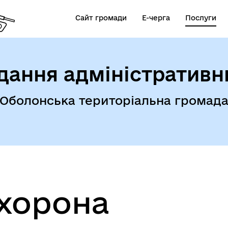
Сайт громади
Е-черга
Послуги
дання адміністративн
Оболонська територіальна громад
охорона